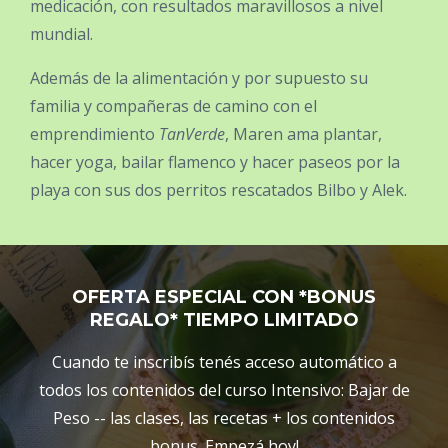
medicación, con resultados maravillosos a nivel
mundial.
Además de la alimentación y por supuesto su
familia y compañeras de camino con el
emprendimiento
TanVerde
, Maren ama plantar,
hacer yoga, bailar flamenco y hacer paseos por la
playa con sus dos perritos rescatados Bilbo y Alek.
OFERTA ESPECIAL CON *BONUS
REGALO* TIEMPO LIMITADO
Cuando te inscribís tenés acceso automático a
todos los contenidos del curso Intensivo: Bajar de
Peso -- las clases, las recetas + los contenidos
bonus. Empezá hoy!