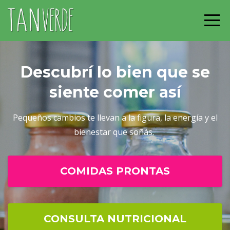
Descubrí lo bien que se
siente comer así
Pequeños cambios te llevan a la figura, la energía y el
bienestar que soñás.
COMIDAS PRONTAS
CONSULTA NUTRICIONAL