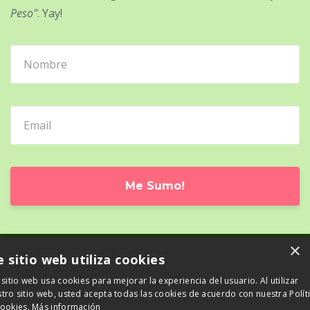
Peso"
. Yay!
Me Sumo!
×
e sitio web utiliza cookies
© 2026 TanVerde
 sitio web usa cookies para mejorar la experiencia del usuario. Al utilizar
tro sitio web, usted acepta todas las cookies de acuerdo con nuestra Polít
Powered by Kajabi
cookies.
Más información